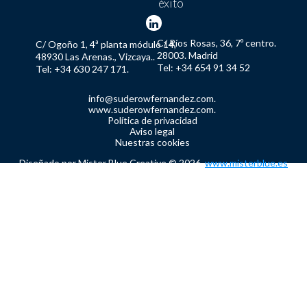
éxito
C/ Ríos Rosas, 36, 7º centro.
C/ Ogoño 1, 4ª planta módulo 14,
28003. Madrid
48930 Las Arenas., Vizcaya..
Tel: +34 654 91 34 52
Tel: +34 630 247 171.
info@suderowfernandez.com.
www.suderowfernandez.com.
Política de privacidad
Aviso legal
Nuestras cookies
Diseñado por Mister Blue Creative © 2026.
www.misterblue.es