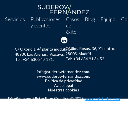
Servicios
Publicaciones
Casos
Blog
Equipo
Co
y eventos
de
éxito
C/ Ríos Rosas, 36, 7º centro.
C/ Ogoño 1, 4ª planta módulo 14,
28003. Madrid
48930 Las Arenas., Vizcaya..
Tel: +34 654 91 34 52
Tel: +34 630 247 171.
info@suderowfernandez.com.
www.suderowfernandez.com.
Política de privacidad
Aviso legal
Nuestras cookies
Diseñado por Mister Blue Creative © 2026.
www.misterblue.es