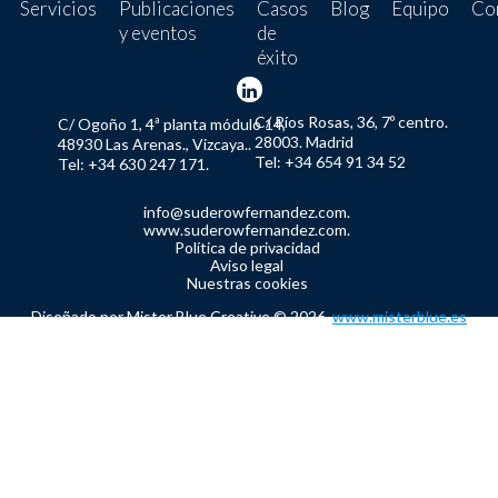
Servicios
Publicaciones
Casos
Blog
Equipo
Co
y eventos
de
éxito
C/ Ríos Rosas, 36, 7º centro.
C/ Ogoño 1, 4ª planta módulo 14,
28003. Madrid
48930 Las Arenas., Vizcaya..
Tel: +34 654 91 34 52
Tel: +34 630 247 171.
info@suderowfernandez.com.
www.suderowfernandez.com.
Política de privacidad
Aviso legal
Nuestras cookies
Diseñado por Mister Blue Creative © 2026.
www.misterblue.es