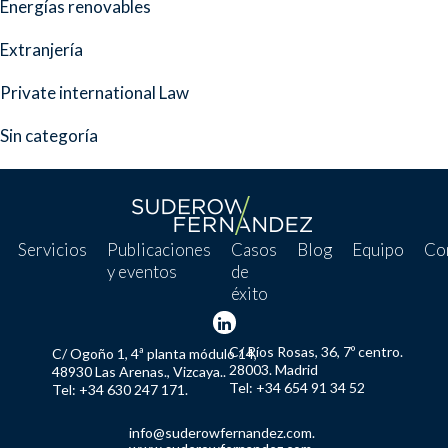
Energías renovables
Extranjería
Private international Law
Sin categoría
Servicios
Publicaciones
Casos
Blog
Equipo
Co
y eventos
de
éxito
C/ Ríos Rosas, 36, 7º centro.
C/ Ogoño 1, 4ª planta módulo 14,
28003. Madrid
48930 Las Arenas., Vizcaya..
Tel: +34 654 91 34 52
Tel: +34 630 247 171.
info@suderowfernandez.com.