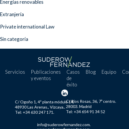
Energías renovables
Extranjería
Private international Law
Sin categoría
Servicios
Publicaciones
Casos
Blog
Equipo
Co
y eventos
de
éxito
C/ Ríos Rosas, 36, 7º centro.
C/ Ogoño 1, 4ª planta módulo 14,
28003. Madrid
48930 Las Arenas., Vizcaya..
Tel: +34 654 91 34 52
Tel: +34 630 247 171.
info@suderowfernandez.com.