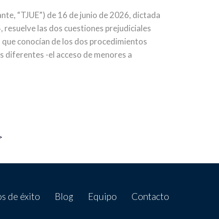
lante, “TJUE”) de 16 de junio de 2026, dictada
 resuelve las dos cuestiones prejudiciales
a, que conocían de los dos procedimientos
s diferentes -el acceso de menores a
>
s de éxito
Blog
Equipo
Contacto