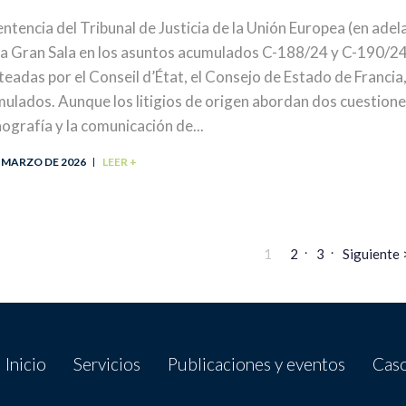
entencia del Tribunal de Justicia de la Unión Europea (en ade
la Gran Sala en los asuntos acumulados C-188/24 y C-190/24,
teadas por el Conseil d’État, el Consejo de Estado de Franci
ulados. Aunque los litigios de origen abordan dos cuestione
ografía y la comunicación de...
E MARZO DE 2026
LEER +
1
2
3
Siguiente 
Inicio
Servicios
Publicaciones y eventos
Caso