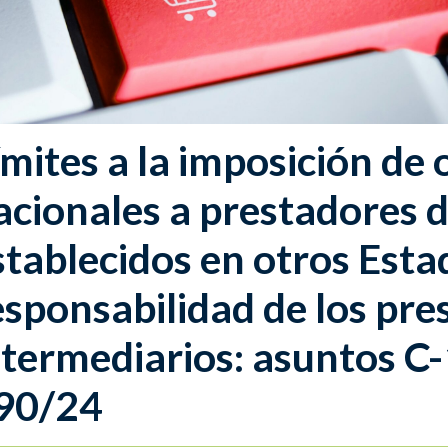
ímites a la imposición de 
acionales a prestadores d
stablecidos en otros Est
esponsabilidad de los pre
ntermediarios: asuntos C
90/24