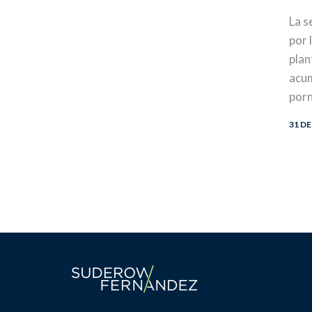
La s
por 
plan
acum
porn
31 D