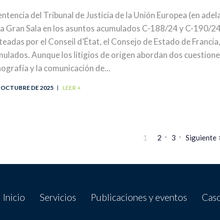
entencia del Tribunal de Justicia de la Unión Europea (en ade
la Gran Sala en los asuntos acumulados C-188/24 y C-190/24,
teadas por el Conseil d’État, el Consejo de Estado de Franci
ulados. Aunque los litigios de origen abordan dos cuestione
ografía y la comunicación de...
E OCTUBRE DE 2025
LEER +
1
2
3
Siguiente 
Inicio
Servicios
Publicaciones y eventos
Caso