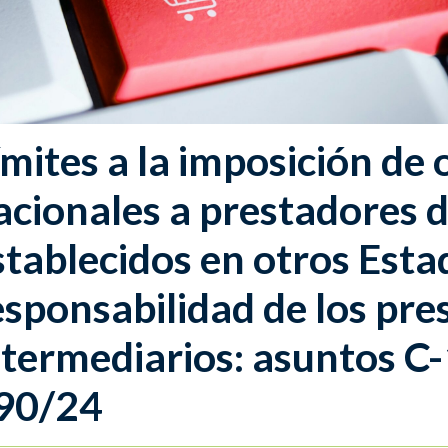
ímites a la imposición de 
acionales a prestadores d
stablecidos en otros Est
esponsabilidad de los pre
ntermediarios: asuntos C
90/24