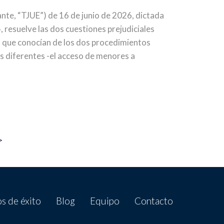
lante, “TJUE”) de 16 de junio de 2026, dictada
 resuelve las dos cuestiones prejudiciales
a, que conocían de los dos procedimientos
s diferentes -el acceso de menores a
>
s de éxito
Blog
Equipo
Contacto